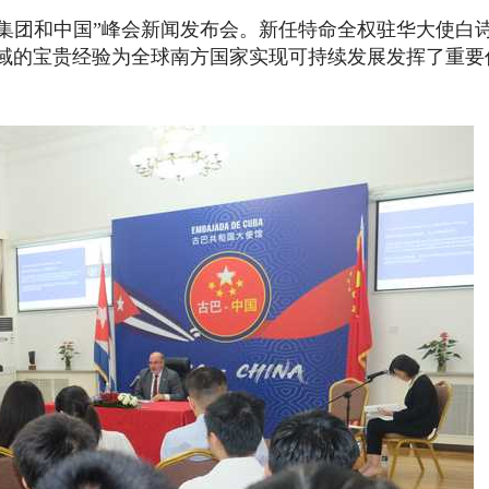
7国集团和中国”峰会新闻发布会。新任特命全权驻华大使白
域的宝贵经验为全球南方国家实现可持续发展发挥了重要