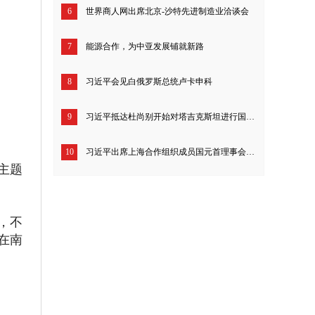
6
世界商人网出席北京-沙特先进制造业洽谈会
7
能源合作，为中亚发展铺就新路
8
习近平会见白俄罗斯总统卢卡申科
9
习近平抵达杜尚别开始对塔吉克斯坦进行国事访问
10
习近平出席上海合作组织成员国元首理事会第二十四次会议
，主题
，不
在南