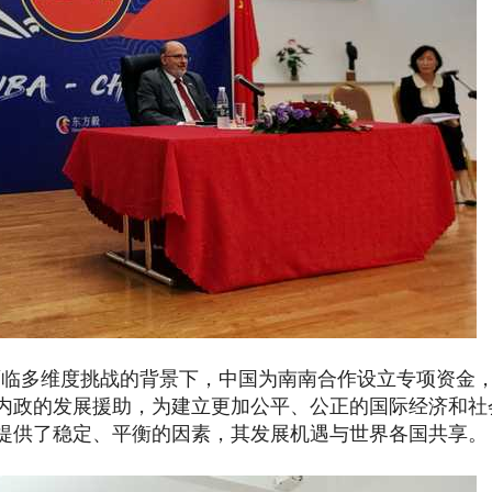
临多维度挑战的背景下，中国为南南合作设立专项资金
内政的发展援助，为建立更加公平、公正的国际经济和社
提供了稳定、平衡的因素，其发展机遇与世界各国共享。