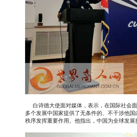
白诗德大使面对媒体，表示，在国际社会面
多个发展中国家提供了无条件的、不干涉他国
秩序发挥重要作用。
他
指出，中国为全球发展