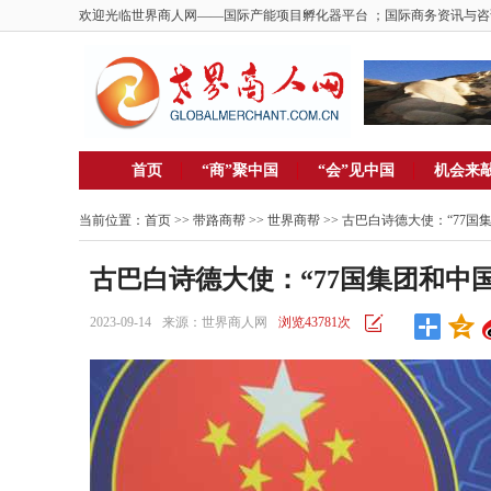
欢迎光临世界商人网——国际产能项目孵化器平台 ；国际商务资讯与咨
首页
“商”聚中国
“会”见中国
机会来
当前位置：
首页
>> 带路商帮 >>
世界商帮
>> 古巴白诗德大使：“77
古巴白诗德大使：“77国集团和中
2023-09-14
来源：世界商人网
浏览43781次