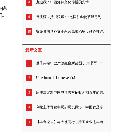
8
庞迪我：中西知识文化传播的先锋
诗德
作
9
寻汉源，赏《汉赋》: 七国驻华使节腊月到汉中 !
10
安徽巢湖举办文企融合高峰论坛，倾心打造城市文化名片
最新文章
1
携手共绘中巴产教融合新蓝图 并肩书写 “一带一路” 合作新篇章
2
Un esbozo de lo que vendrá
3
欧盟决定对中国电动汽车征收为期五年的最终反补贴税 商务部：中方不认同、不接受
4
乌拉圭体育秘书局副局长贝洛：中国女足令人印象深刻 期待中国多项奥运项目绽放巴黎
5
【丰台论坛】与大使同行，跨国企业进丰台活动成功启动