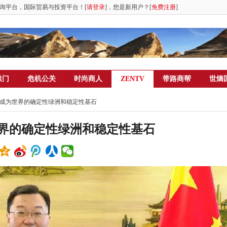
询平台，国际贸易与投资平台！[
请登录
]，您是新用户？[
免费注册
]
敲门
危机公关
时尚商人
ZENTV
带路商帮
世熵
将成为世界的确定性绿洲和稳定性基石
界的确定性绿洲和稳定性基石