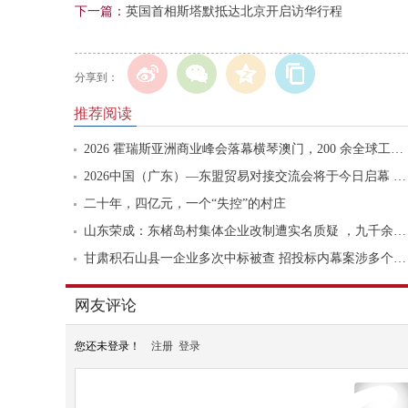
下一篇：
英国首相斯塔默抵达北京开启访华行程
分享到：
推荐阅读
2026 霍瑞斯亚洲商业峰会落幕横琴澳门，200 余全球工商领袖共探亚洲全球发展新定位
2026中国（广东）—东盟贸易对接交流会将于今日启幕 多维升级粤东盟经贸合作体系
二十年，四亿元，一个“失控”的村庄
山东荣成：东楮岛村集体企业改制遭实名质疑 ，九千余亩海域及船队被指隐匿侵占
甘肃积石山县一企业多次中标被查 招投标内幕案涉多个部门单位
网友评论
您还未登录！
注册
登录