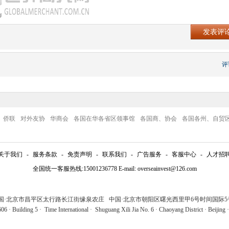
评
侨联
对外友协
华商会
各国在华各省区领事馆
各国商、协会
各国各州、自贸
关于我们
-
服务条款
-
免责声明
-
联系我们
-
广告服务
-
客服中心
-
人才招
全国统一客服热线:15001236778 E-mail: overseainvest@126.com
中国·北京市昌平区太行路长江街缘泉农庄 中国·北京市朝阳区曙光西里甲6号时间国际5号
6 · Building 5 · Time International · Shuguang Xili Jia No. 6 · Chaoyang District · Beijing 