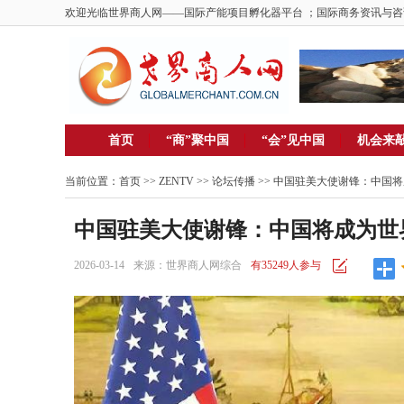
欢迎光临世界商人网——国际产能项目孵化器平台 ；国际商务资讯与咨
首页
“商”聚中国
“会”见中国
机会来
当前位置：
首页
>>
ZENTV
>>
论坛传播
>> 中国驻美大使谢锋：中国
中国驻美大使谢锋：中国将成为世
2026-03-14
来源：世界商人网综合
有35249人参与