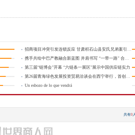
招商项目冲突引发连锁反应 甘肃积石山县安氏兄弟案引发关注
携手共绘中巴产教融合新蓝图 并肩书写 “一带一路” 合作新篇章
第三届“链博会”开幕 “六链条一展区”展示中国供应链实力
第26届青海绿色发展投资贸易洽谈会在西宁举行，首创双主宾国
Un esbozo de lo que vendrá
共有
0