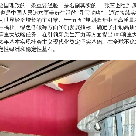
治国理政的一条重要经验，是名副其实的
“一张蓝图绘到
，也是中国人民追求更美好生活的“寻宝攻略”。通过接续
为世界经济增长的主引擎。“十五五”规划掀开中国高质量
生福祉、绿色低碳等方面
20
项发展指标，确定了推动高质
等重大战略任务，在引领新质生产力等方面提出
109
项重
35
年基本实现社会主义现代化奠定坚实基础。在全球不稳
定性绿洲和稳定性基石。