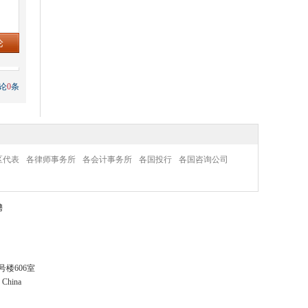
论
0
条
区代表
各律师事务所
各会计事务所
各国投行
各国咨询公司
聘
楼606室
· China