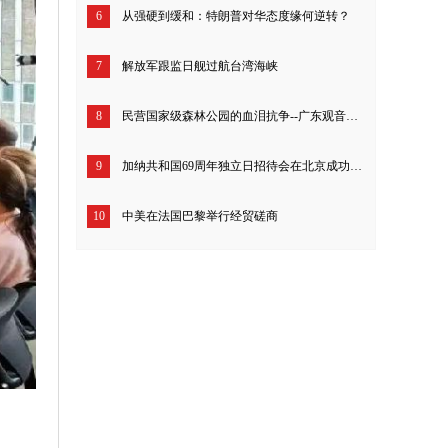
6
从强硬到缓和：特朗普对华态度缘何逆转？
7
解放军跟监日舰过航台湾海峡
8
民营国家级森林公园的血泪抗争--广东观音山26年来究竟经历了什么？
9
加纳共和国69周年独立日招待会在北京成功举行
10
中美在法国巴黎举行经贸磋商