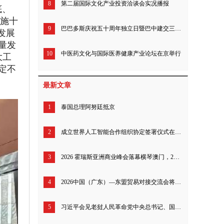
8
第二届国际文化产业投资洽谈会实况播报
底、
实施十
9
巴巴多斯庆祝五十周年独立日暨巴中建交三十九年招待会北京举行
发展
量发
10
中医药文化与国际医养健康产业论坛在京举行
大工
定不
最新文章
1
泰国总理阿努廷抵京
2
成立世界人工智能合作组织协定签署仪式在上海举行
3
2026 霍瑞斯亚洲商业峰会落幕横琴澳门，200 余全球工商领袖共探亚洲全球发展新定位
4
2026中国（广东）—东盟贸易对接交流会将于今日启幕 多维升级粤东盟经贸合作体系
5
习近平会见老挝人民革命党中央总书记、国家主席特使沙伦赛