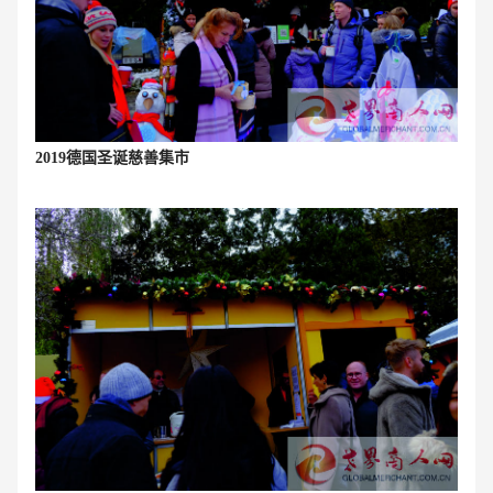
2019德国圣诞慈善集市