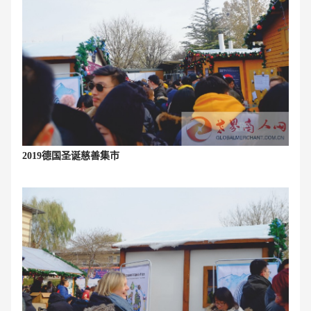
2019德国圣诞慈善集市