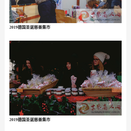
2019德国圣诞慈善集市
2019德国圣诞慈善集市