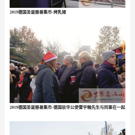
2019德国圣诞慈善集市-烤乳猪
2019德国圣诞慈善集市-德国驻华公使雷宇翰先生与同事在一起