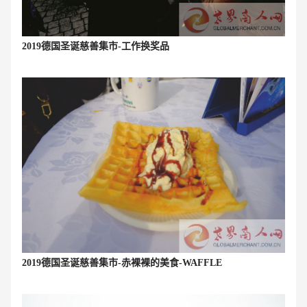
2019德国圣诞慈善集市-工作换奖品
2019德国圣诞慈善集市-赤裸裸的美食-WAFFLE