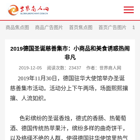
商品焦点图
商品广告图片
首页焦点图
首页广告图片
城
2019德国圣诞慈善集市：小商品和美食诱惑热闹
非凡
2019-12-05
阅读次数：23437
作者：世界商人网
2019年11月30日，德国驻华大使馆举办圣诞
慈善集市活动。活动分上下午两场，场面熙熙攘
攘、人流如织。
色彩缤纷的圣诞香烛，德式的香肠、热葡萄
酒、德国传统热苹果汁，缤纷多样的曲奇饼干，
以及络绎不绝的人群，使得德国驻华使馆里热气