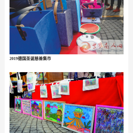
2019德国圣诞慈善集市