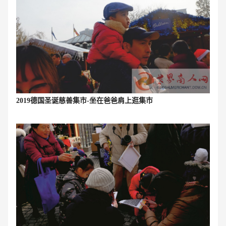
2019德国圣诞慈善集市-坐在爸爸肩上逛集市