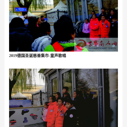
2019德国圣诞慈善集市-童声歌唱