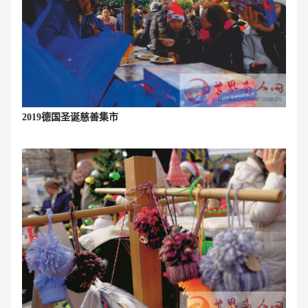
2019德国圣诞慈善集市