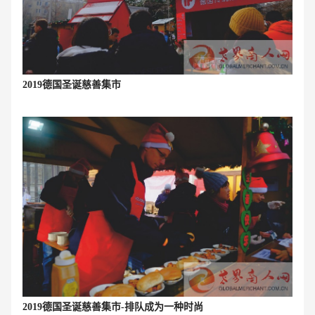
2019德国圣诞慈善集市
2019德国圣诞慈善集市-排队成为一种时尚