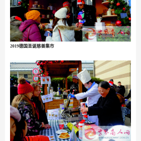
2019德国圣诞慈善集市