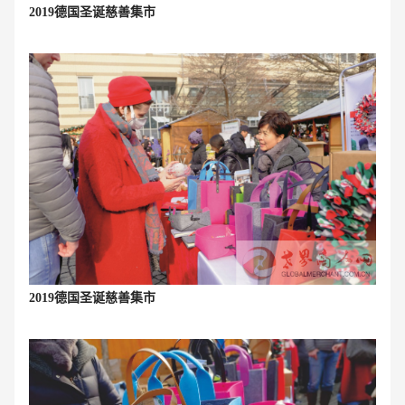
2019德国圣诞慈善集市
2019德国圣诞慈善集市