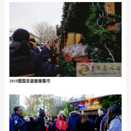
2019德国圣诞慈善集市